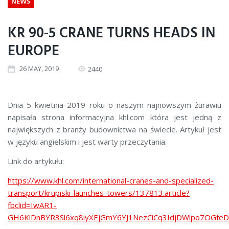
NEWS
KR 90-5 CRANE TURNS HEADS IN
EUROPE
26
MAY
, 2019
2440
Dnia 5 kwietnia 2019 roku o naszym najnowszym żurawiu
napisała strona informacyjna khl.com która jest jedną z
największych z branży budownictwa na świecie. Artykuł jest
w języku angielskim i jest warty przeczytania.
Link do artykułu:
https://www.khl.com/international-cranes-and-specialized-
transport/krupiski-launches-towers/137813.article?
fbclid=IwAR1-
GH6KiDnBYR3Sl6xq8iyXEjGmY6YJ1NezCiCq3IdjDWlpo7OGfe